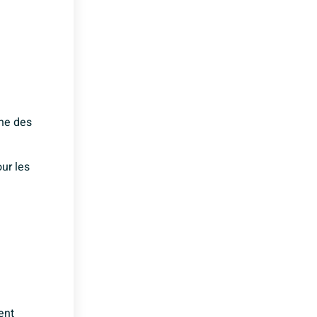
une des
ur les
ent