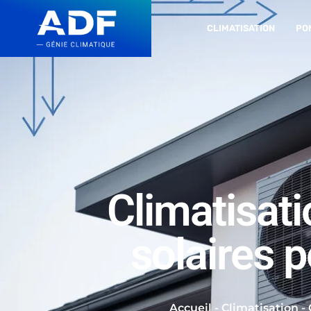
CLIMATISATION
PO
Climatisat
solaires 
Accueil
-
Climatisation
-