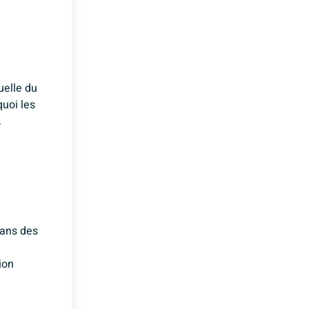
uelle du
quoi les
.
Dans des
ion