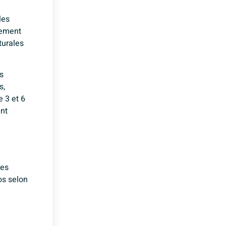
les
pement
turales
s
s,
e 3 et 6
ent
des
os selon