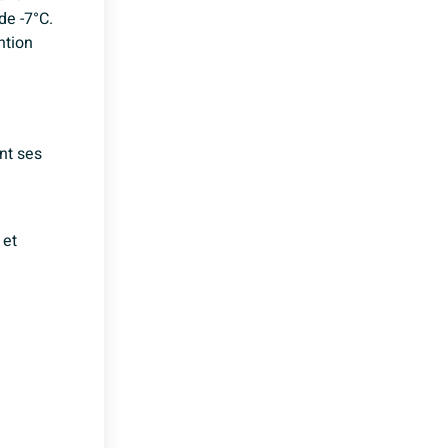
de -7°C.
ntion
nt ses
 et