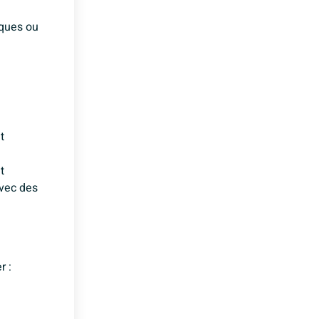
iques ou
e
t
t
avec des
r :