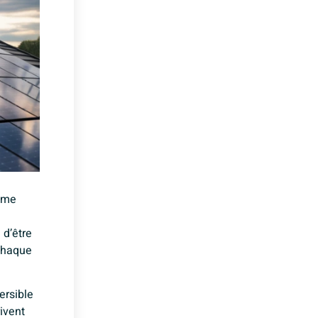
mme
 d’être
 chaque
ersible
ivent