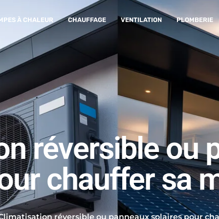
MPES À CHALEUR
CHAUFFAGE
VENTILATION
PLOMBERIE
ion réversible ou
pour chauffer sa 
Climatisation réversible ou panneaux solaires pour cha