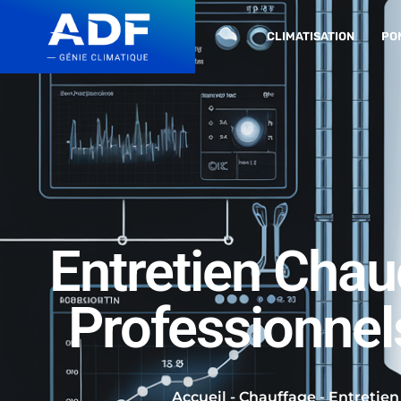
CLIMATISATION
PO
Entretien Chau
Professionnel
Accueil
-
Chauffage
-
Entretien