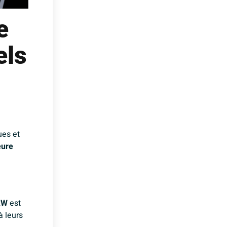
e
els
ues et
eure
kW
est
à leurs