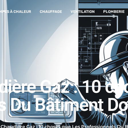
MPES À CHALEUR
CHAUFFAGE
VENTILATION
PLOMBERIE
dière Gaz : 10 c
s Du Bâtiment Do
 Chaudière Gaz : 10 choses que Les Professionnels Du 