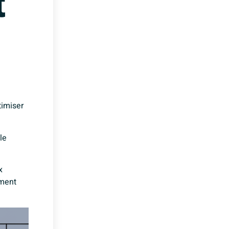
t
timiser
le
x
mment