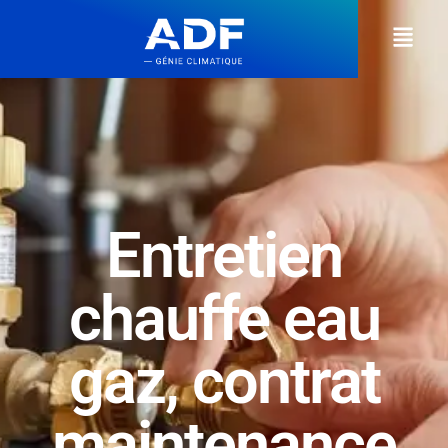
Entretien
chauffe eau
gaz, contrat
maintenance