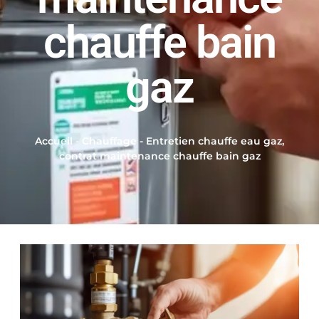
chauffe bain
gaz
Accueil
-
Chauffage
-
Entretien chauffe eau gaz,
contrat maintenance chauffe bain gaz