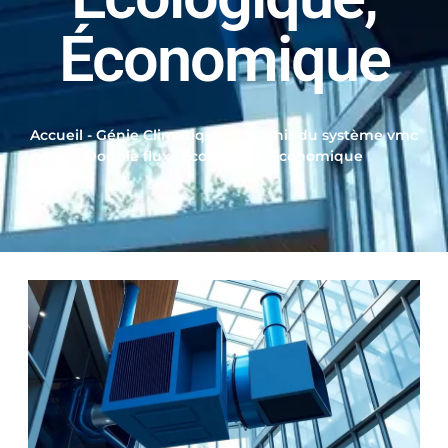
Économique
Accueil
-
Génie Climatique
-
L’Avenir du système vmc
Double flux : Écologique, Économique