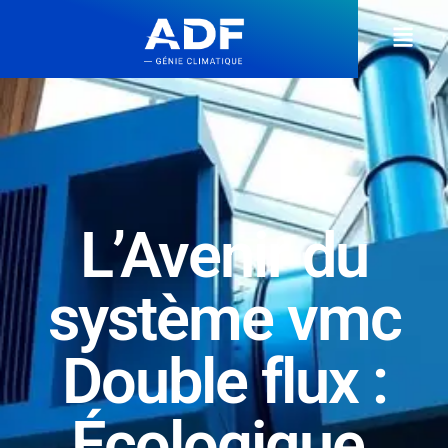
L’Avenir du
système vmc
Double flux :
Écologique,